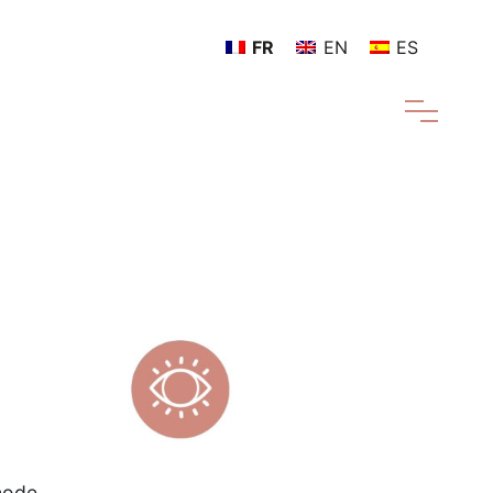
FR
EN
ES
hode