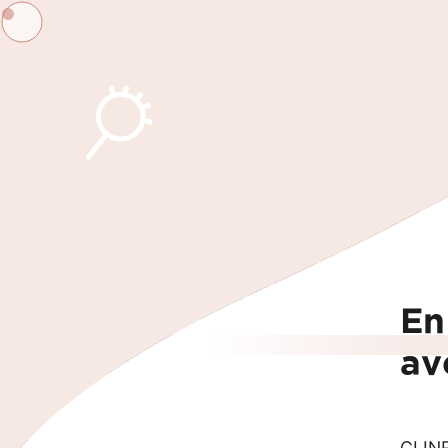
En
av
CLINR