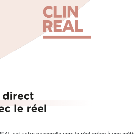
 direct
ec le réel
EAL est votre passerelle vers le réel grâce à une mét