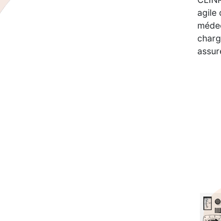
agile
médec
charg
assur