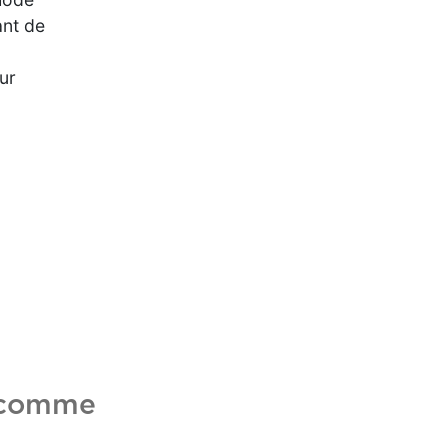
ant de
ur
é comme