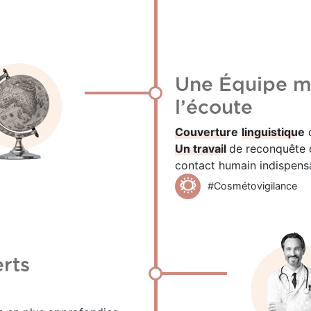
Une Équipe mu
l’écoute
Couverture
linguistique
d
Un travail
de reconquête d
contact humain indispens
#Cosmétovigilance
rts