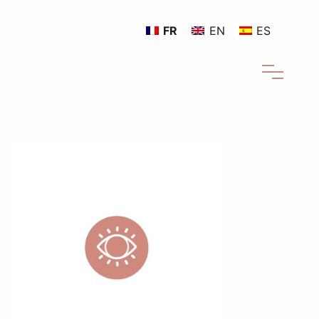
FR
EN
ES